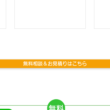
無料相談＆お見積りはこちら
【秘密厳守】人気投票代行・
【観
Web投票代行サービスとは？
月-
コンテストや推し活で確実に
票を集める方法