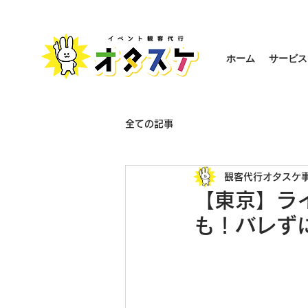
ホーム
サービス
全ての記事
観客代行オタスケ
【東京】ラ
も！バレず