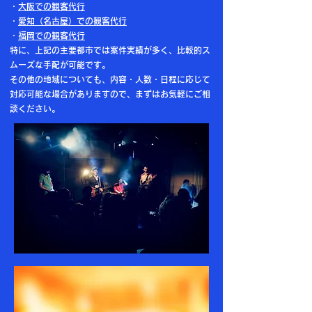
・
大阪での観客代行
・
愛知（名古屋）での観客代行
・
福岡での観客代行
特に、上記の主要都市では案件実績が多く、比較的ス
ムーズな手配が可能です。
その他の地域についても、内容・人数・日程に応じて
対応可能な場合がありますので、まずはお気軽にご相
談ください。