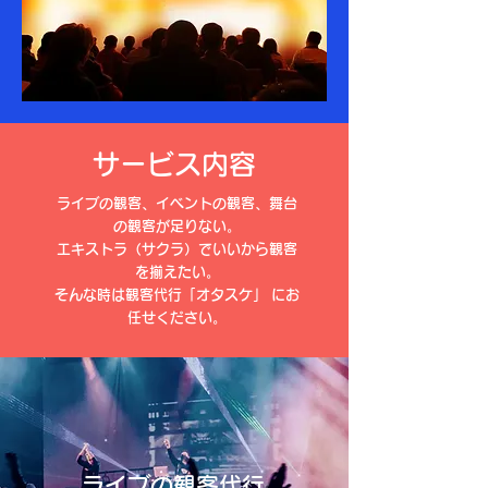
サービス内容
ライブの観客、イベントの観客、舞台
の観客が足りない
​。
​エキストラ（サクラ）でいいから観客
を揃えたい。
そんな時は観客代行「オタスケ」 にお
任せください。
ライブの観客代行