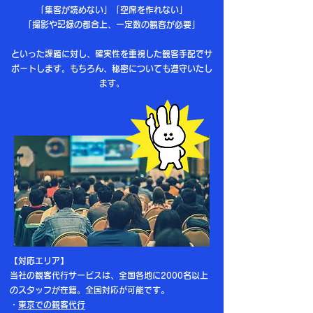
「集客が読めない」「空席を作れない」
「撮影や記録の都合上、一定数の観客が必要」
といった課題に対し、確実性を重視した観客手配でサ
ポートします。もちろん、秘密についても遵守いたし
ます。
【対応エリア】​
当社の観客代行サービスは、
全国各地に2000名以上
のスタッフが在籍。
全国対応が可能です。
・
東京での観客代行