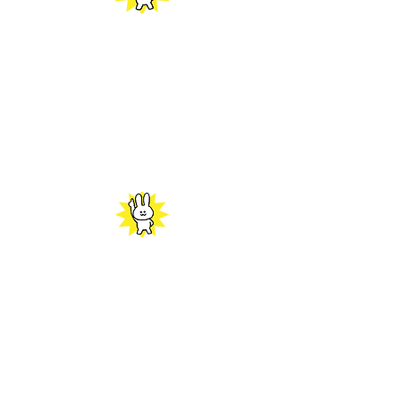
打ち合わせは可能ですか？
はい、可能です。
代行の内容や細かい設定など、事前相
談無料でご対応致します。
​内容によりお断りをさせて頂く場合も
ございますのでご了承ください
大人数の依頼でも可能ですか？ど
れぐらい時間がかかりますか？
はい、全国各地で対応可能です。
20人程度の観客代行であれば、最短翌
日～2日程度でスタッフを集める事が
可能です。