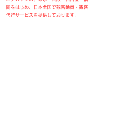
岡をはじめ、日本全国で観客動員・観客
代行サービスを提供しております。
北海道・東北エリア
北海道・青森県・岩手県・宮城県・秋田
県・山形県・福島県
関東エリア
東京都・神奈川県・千葉県・埼玉県・茨
城県・栃木県・群馬県
中部エリア
愛知県・岐阜県・三重県・静岡県・長野
県・山梨県・新潟県・富山県・石川県・
福井県
関西エリア