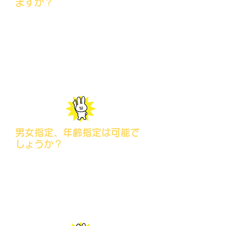
ますか？
はい、もちろん対応可能です。
100人規模の代行も承っております。
20人程度の観客代行であれば、最短
2、3日程度でスタッフを集める事が可
能です。
男女指定、年齢指定は可能で
しょうか？
はい、可能です。
事前に、ご希望をお伝えください。
容姿などの細かい指定は承れない場合
がございます。